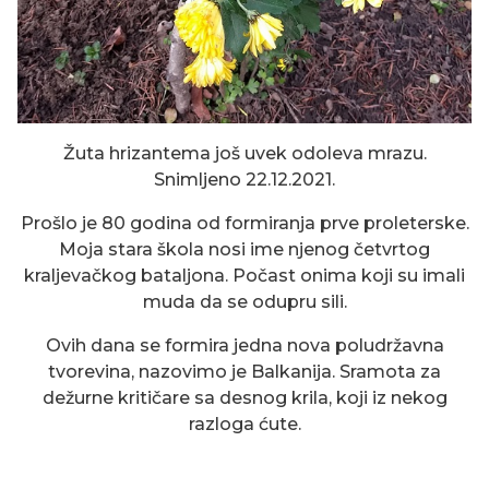
Žuta hrizantema još uvek odoleva mrazu.
Snimljeno 22.12.2021.
Prošlo je 80 godina od formiranja prve proleterske.
Moja stara škola nosi ime njenog četvrtog
kraljevačkog bataljona. Počast onima koji su imali
muda da se odupru sili.
Ovih dana se formira jedna nova poludržavna
tvorevina, nazovimo je Balkanija. Sramota za
dežurne kritičare sa desnog krila, koji iz nekog
razloga ćute.
SMILJE BROJ 3