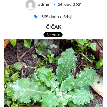
admin
26, dec, 2021
0
365 dana u Srbiji
ČIČAK