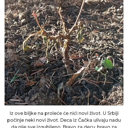
Iz ove biljke na proleće će nići novi život. U Srbiji
počinje neki novi život. Deca iz Čačka ulivaju nadu
da nije sve izgubljeno. Bravo za decu, bravo za