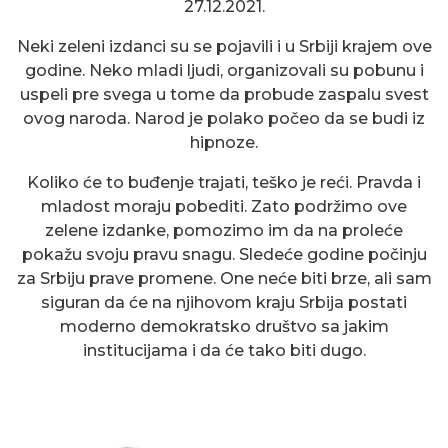
27.12.2021.
Neki zeleni izdanci su se pojavili i u Srbiji krajem ove
godine. Neko mladi ljudi, organizovali su pobunu i
uspeli pre svega u tome da probude zaspalu svest
ovog naroda. Narod je polako počeo da se budi iz
hipnoze.
Koliko će to buđenje trajati, teško je reći. Pravda i
mladost moraju pobediti. Zato podržimo ove
zelene izdanke, pomozimo im da na proleće
pokažu svoju pravu snagu. Sledeće godine počinju
za Srbiju prave promene. One neće biti brze, ali sam
siguran da će na njihovom kraju Srbija postati
moderno demokratsko društvo sa jakim
institucijama i da će tako biti dugo.
ČIČAK