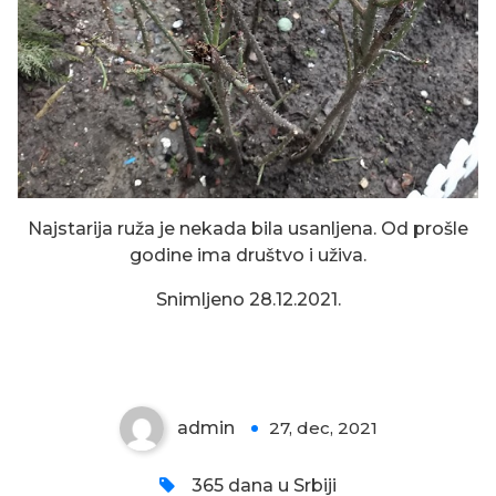
Najstarija ruža je nekada bila usanljena. Od prošle
godine ima društvo i uživa.
BELI VRESAK SA ZELENIM
Snimljeno 28.12.2021.
IZDANCIMA
admin
27, dec, 2021
0
365 dana u Srbiji