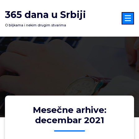
Skoči
na
365 dana u Srbiji
sadržaj
O biljkama i nekim drugim stvarima
Mesečne arhive:
decembar 2021