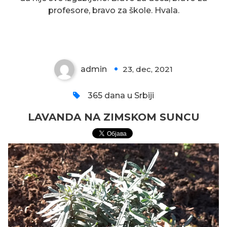
LAVANDA NA ZIMSKOM
profesore, bravo za škole. Hvala.
SUNCU
admin
23, dec, 2021
0
365 dana u Srbiji
LAVANDA NA ZIMSKOM SUNCU