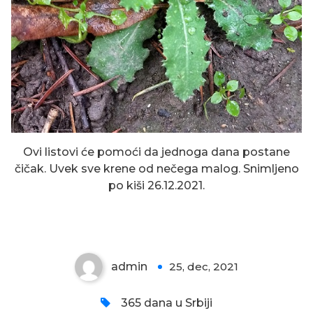
Ovi listovi će pomoći da jednoga dana postane
čičak. Uvek sve krene od nečega malog. Snimljeno
po kiši 26.12.2021.
LIVADSKA TRAVA
admin
25, dec, 2021
0
365 dana u Srbiji