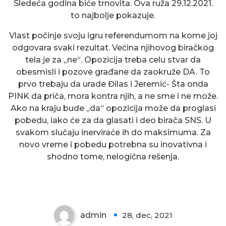
Sledeća godina biće trnovita. Ova ruža 29.12.2021.
to najbolje pokazuje.
Vlast počinje svoju igru referendumom na kome joj
odgovara svaki rezultat. Većina njihovog biračkog
tela je za „ne“. Opozicija treba celu stvar da
obesmisli i pozove građane da zaokruže DA. To
prvo trebaju da urade Đilas i Jeremić- Šta onda
PINK da priča, mora kontra njih, a ne sme i ne može.
Ako na kraju bude „da“ opozicija može da proglasi
pobedu, iako će za da glasati i deo birača SNS. U
svakom slučaju inerviraće ih do maksimuma. Za
novo vreme i pobedu potrebna su inovativna i
shodno tome, nelogična rešenja.
NAJSTARIJA RUŽA
admin
28, dec, 2021
0