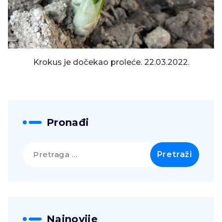
Krokus je dočekao proleće. 22.03.2022.
Pronađi
Pretraga
za:
Najnovije