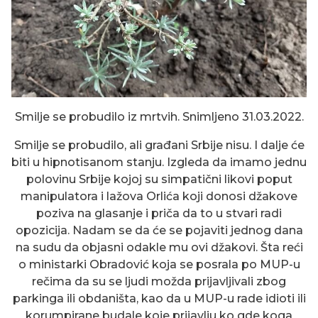
Smilje se probudilo iz mrtvih. Snimljeno 31.03.2022.
Smilje se probudilo, ali građani Srbije nisu. I dalje će
biti u hipnotisanom stanju. Izgleda da imamo jednu
polovinu Srbije kojoj su simpatični likovi poput
manipulatora i lažova Orlića koji donosi džakove
poziva na glasanje i priča da to u stvari radi
opozicija. Nadam se da će se pojaviti jednog dana
na sudu da objasni odakle mu ovi džakovi. Šta reći
o ministarki Obradović koja se posrala po MUP-u
rečima da su se ljudi možda prijavljivali zbog
parkinga ili obdaništa, kao da u MUP-u rade idioti ili
korumpirane budale koje prijavlju ko gde koga