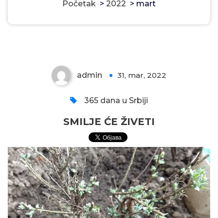
Početak
>
2022
>
mart
SMILJE ĆE ŽIVETI
admin
31, mar, 2022
0
365 dana u Srbiji
SMILJE ĆE ŽIVETI