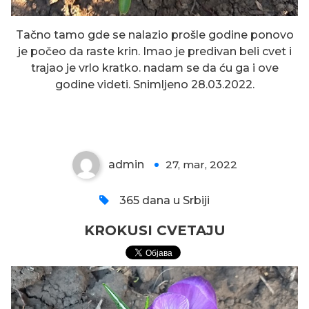
Tačno tamo gde se nalazio prošle godine ponovo
je počeo da raste krin. Imao je predivan beli cvet i
trajao je vrlo kratko. nadam se da ću ga i ove
godine videti. Snimljeno 28.03.2022.
KROKUSI CVETAJU
admin
27, mar, 2022
0
365 dana u Srbiji
KROKUSI CVETAJU