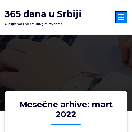
Skoči
na
365 dana u Srbiji
sadržaj
O biljkama i nekim drugim stvarima
Mesečne arhive: mart
2022