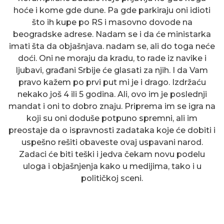
hoće i kome gde dune. Pa gde parkiraju oni idioti
što ih kupe po RS i masovno dovode na
beogradske adrese. Nadam se i da će ministarka
imati šta da objašnjava. nadam se, ali do toga neće
doći. Oni ne moraju da kradu, to rade iz navike i
ljubavi, građani Srbije će glasati za njih. I da Vam
pravo kažem po prvi put mi je i drago. Izdržaću
nekako još 4 ili 5 godina. Ali, ovo im je poslednji
mandat i oni to dobro znaju. Priprema im se igra na
koji su oni doduše potpuno spremni, ali im
preostaje da o ispravnosti zadataka koje će dobiti i
uspešno rešiti obaveste ovaj uspavani narod.
Zadaci će biti teški i jedva čekam novu podelu
uloga i objašnjenja kako u medijima, tako i u
političkoj sceni.
KROKUS CVETA