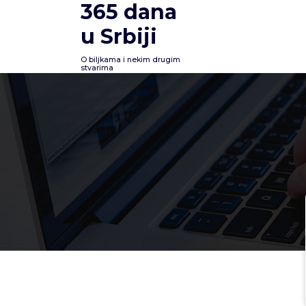
365 dana
Skoči
na
u Srbiji
sadržaj
O biljkama i nekim drugim
stvarima