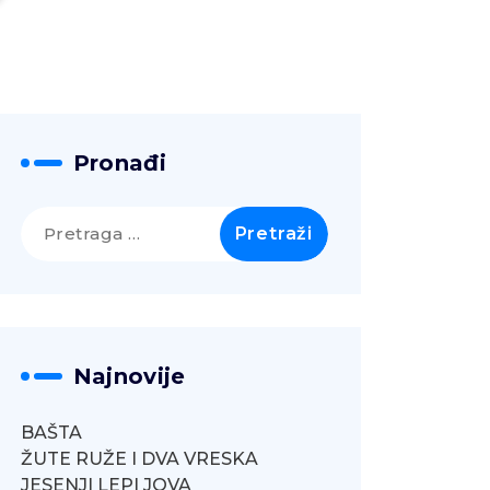
Pronađi
Pretraga
za:
Najnovije
BAŠTA
ŽUTE RUŽE I DVA VRESKA
JESENJI LEPI JOVA