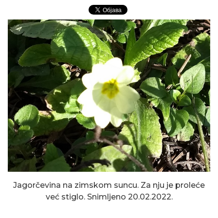
Jagorčevina na zimskom suncu. Za nju je proleće
već stiglo. Snimljeno 20.02.2022.
LJUBIČASTI VRESAK SE MUČI