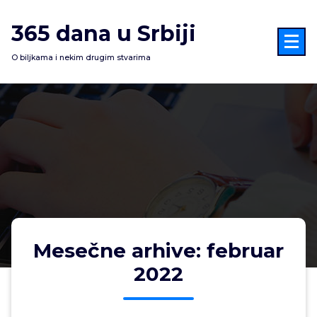
Skoči
na
365 dana u Srbiji
sadržaj
O biljkama i nekim drugim stvarima
Mesečne arhive: februar
2022