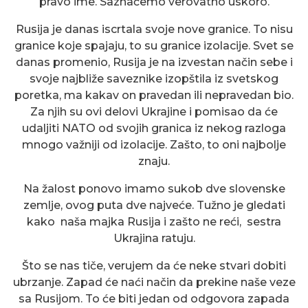
pravo ime. Saznaćemo verovatno uskoro.
Rusija je danas iscrtala svoje nove granice. To nisu
granice koje spajaju, to su granice izolacije. Svet se
danas promenio, Rusija je na izvestan način sebe i
svoje najbliže saveznike izopštila iz svetskog
poretka, ma kakav on pravedan ili nepravedan bio.
Za njih su ovi delovi Ukrajine i pomisao da će
udaljiti NATO od svojih granica iz nekog razloga
mnogo važniji od izolacije. Zašto, to oni najbolje
znaju.
Na žalost ponovo imamo sukob dve slovenske
zemlje, ovog puta dve najveće. Tužno je gledati
kako naša majka Rusija i zašto ne reći, sestra
Ukrajina ratuju.
Što se nas tiče, verujem da će neke stvari dobiti
ubrzanje. Zapad će naći način da prekine naše veze
sa Rusijom. To će biti jedan od odgovora zapada