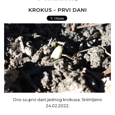
KROKUS – PRVI DANI
Ovo su prvi dani jednog krokusa. Snimljeno
Gary Brooker (29.05.1945 –
24.02.2022.
19.02.2022)