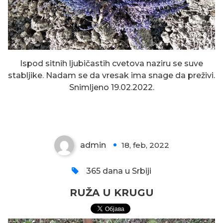
Ispod sitnih ljubičastih cvetova naziru se suve
stabljike. Nadam se da vresak ima snage da preživi.
Snimljeno 19.02.2022.
RUŽA U KRUGU
admin
18, feb, 2022
0
365 dana u Srbiji
RUŽA U KRUGU