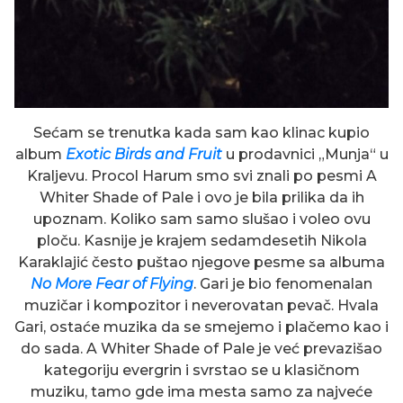
Sećam se trenutka kada sam kao klinac kupio
album
Exotic Birds and Fruit
u prodavnici „Munja“ u
Kraljevu. Procol Harum smo svi znali po pesmi A
Whiter Shade of Pale i ovo je bila prilika da ih
upoznam. Koliko sam samo slušao i voleo ovu
ploču. Kasnije je krajem sedamdesetih Nikola
Karaklajić često puštao njegove pesme sa albuma
No More Fear of Flying
. Gari je bio fenomenalan
muzičar i kompozitor i neverovatan pevač. Hvala
Gari, ostaće muzika da se smejemo i plačemo kao i
do sada. A Whiter Shade of Pale je već prevazišao
kategoriju evergrin i svrstao se u klasičnom
muziku, tamo gde ima mesta samo za najveće