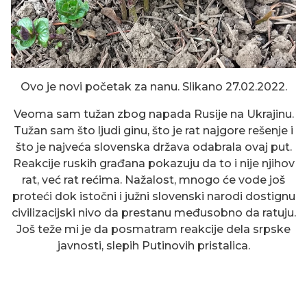
Ovo je novi početak za nanu. Slikano 27.02.2022.
Veoma sam tužan zbog napada Rusije na Ukrajinu.
Tužan sam što ljudi ginu, što je rat najgore rešenje i
što je najveća slovenska država odabrala ovaj put.
Reakcije ruskih građana pokazuju da to i nije njihov
rat, već rat rećima. Nažalost, mnogo će vode još
proteći dok istočni i južni slovenski narodi dostignu
civilizacijski nivo da prestanu međusobno da ratuju.
Još teže mi je da posmatram reakcije dela srpske
javnosti, slepih Putinovih pristalica.
RUŽINI IZDANCI