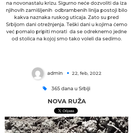
na novonastalu krizu. Sigurno neće dozvoliti da iza
njihovih zamišljenih odbrambenih linija postoji bilo
kakva naznaka ruskog uticaja. Zato su pred
Srbijom dani otrežnjenja. Teški dani u kojima ćemo
već pomalo pripiti morati da se odreknemo jedne
od stolica na kojoj smo tako voleli da sedimo.
NOVA RUŽA
admin
22, feb, 2022
0
365 dana u Srbiji
NOVA RUŽA