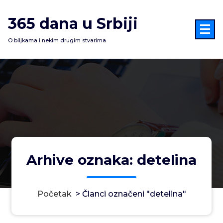
Skoči
na
365 dana u Srbiji
sadržaj
O biljkama i nekim drugim stvarima
Arhive oznaka: detelina
Početak
>
Članci označeni "detelina"