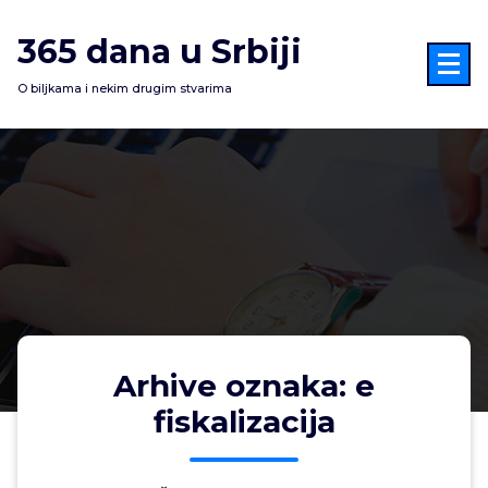
Skoči
na
365 dana u Srbiji
sadržaj
O biljkama i nekim drugim stvarima
Arhive oznaka: e
fiskalizacija