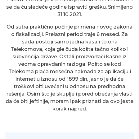
se da ću sledeće godine ispraviti grešku. Snimljeno
31.10.2021.
Od sutra praktično počinje primena novog zakona
o fiskalizaciji. Prelazni period traje 6 meseci. Za
sada postoji samo jedna kasa i to ona
Telekomova, koja gle čuda košta tačno koliko i
subvencija države. Ostali proizvođači kasne iz
veoma opravdanih razloga. Pošto se kod
Telekoma plaća mesečna naknada za aplikaciju i
internet u iznosu od 1899 din, jasno je da će
troškovi biti uvećani u odnosu na predhodna
rešenja. Osim što je skuplje i pored obećanja vlasti
da će biti jeftinije, moram ipak priznati da ovo jeste
korak napred.