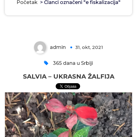
Početak
>
Članci označeni "e fiskalizacija"
SALVIA – UKRASNA ŽALFIJA
admin
31, okt, 2021
0
365 dana u Srbiji
SALVIA – UKRASNA ŽALFIJA