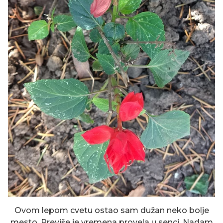
Ovom lepom cvetu ostao sam dužan neko bolje
mesto. Previše je vremena provela u senci. Nadam