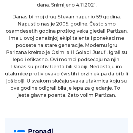
dana. Snimljeno 4.11.2021.
Danas bi moj drug Stevan napunio 59 godina.
Napustio nas je 2005. godine. Često smo
osamdesetih godina prošlog veka gledali Partizan.
Ima u ovoj današnjoj ekipi talenta i ponekad me
podsete na stare generacije. Modernu igru
Parizana kreirao je Osim, ali i Golac i Jusufi. Igrali su
lepo i efikasno. Ovi momci podsećaju na njih.
Danas su protiv Genta bili slabiji. Nedostaju im
utakmice protiv ovako čvrstih i brzih ekipa da bi bili
još bolji. U svakom slučaju svaka utakmica koju su
ove godine odigrali bila je lepa za gledanje. To i
jeste glavna poenta. Zato volim Partizan.
Pronađi