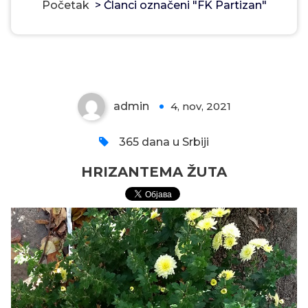
Početak
>
Članci označeni "FK Partizan"
HRIZANTEMA ŽUTA
admin
4, nov, 2021
0
365 dana u Srbiji
HRIZANTEMA ŽUTA