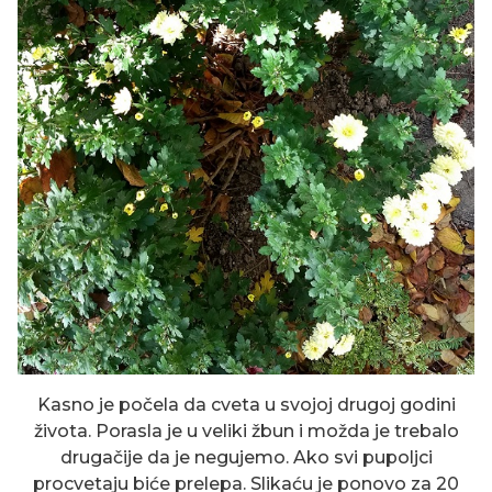
Kasno je počela da cveta u svojoj drugoj godini
života. Porasla je u veliki žbun i možda je trebalo
drugačije da je negujemo. Ako svi pupoljci
procvetaju biće prelepa. Slikaću je ponovo za 20