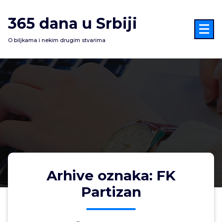
Skoči
na
365 dana u Srbiji
sadržaj
O biljkama i nekim drugim stvarima
Arhive oznaka: FK
Partizan