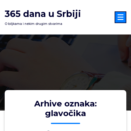
Skoči
na
365 dana u Srbiji
sadržaj
O biljkama i nekim drugim stvarima
Arhive oznaka:
glavočika