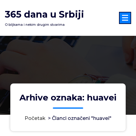
Skoči
na
365 dana u Srbiji
sadržaj
O biljkama i nekim drugim stvarima
Arhive oznaka: huavei
Početak
>
Članci označeni "huavei"