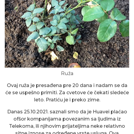
Ruža
Ovaj ruža je presađena pre 20 dana i nadam se da
će se uspešno primiti. Za cvetove će čekati sledeće
leto. Pratiću je i preko zime.
Danas 25.10.2021. saznali smo da je Huavei plaćao
ofšor kompanijama povezanim sa ljudima iz
Telekoma, ili njihovim prijateljima neke relativno
sitne iznose za određene vrste usluga. Ova