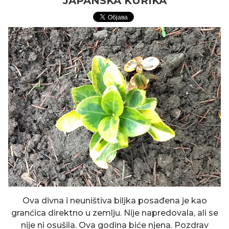
JAPANSKA KURIKA
Ova divna i neuništiva biljka posađena je kao
granćica direktno u zemlju. Nije napredovala, ali se
nije ni osušila. Ova godina biće njena. Pozdrav