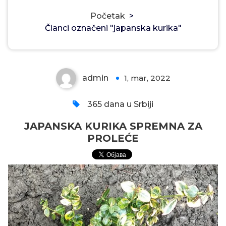
JAPANSKA KURIKA SPREMNA
Početak
>
Članci označeni "japanska kurika"
ZA PROLEĆE
admin
1, mar, 2022
0
365 dana u Srbiji
JAPANSKA KURIKA SPREMNA ZA
PROLEĆE