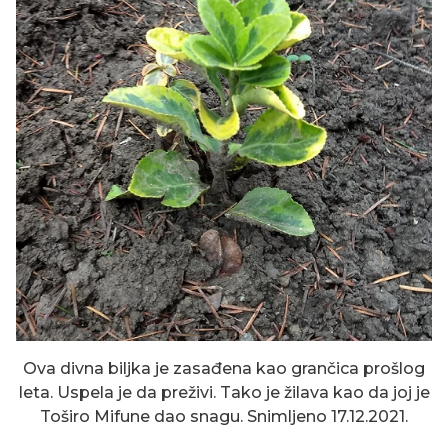
Ova divna biljka je zasađena kao grančica prošlog
leta. Uspela je da preživi. Tako je žilava kao da joj je
Toširo Mifune dao snagu. Snimljeno 17.12.2021.