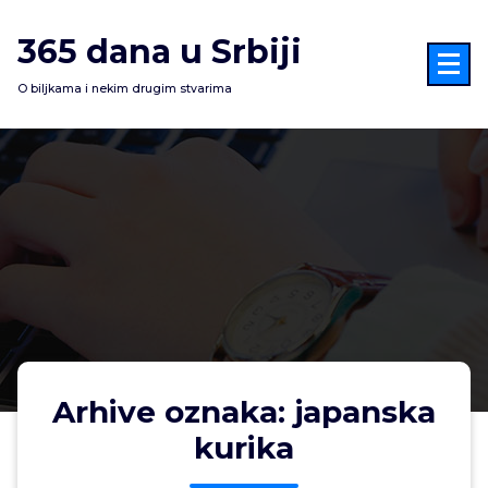
Skoči
na
365 dana u Srbiji
sadržaj
O biljkama i nekim drugim stvarima
Arhive oznaka: japanska
kurika