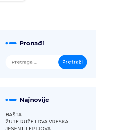
Pronađi
Pretraga
za:
Najnovije
BAŠTA
ŽUTE RUŽE I DVA VRESKA
JESENJI LEPI JOVA