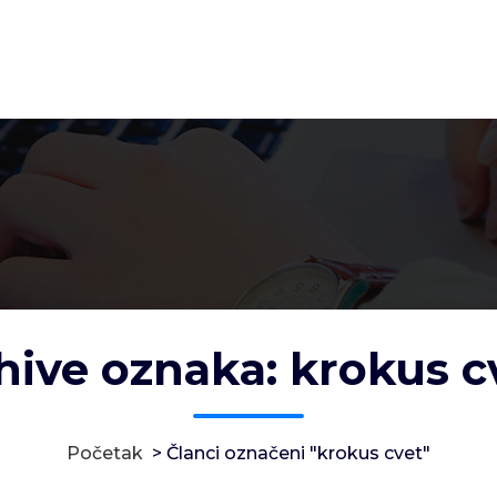
hive oznaka: krokus c
Početak
>
Članci označeni "krokus cvet"