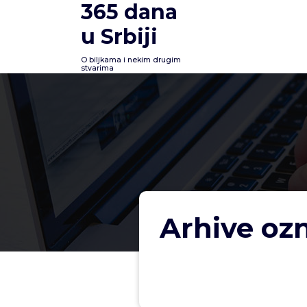
365 dana
Skoči
na
u Srbiji
sadržaj
O biljkama i nekim drugim
stvarima
Arhive oz