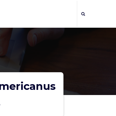
americanus
"