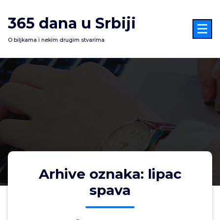
Skoči
na
365 dana u Srbiji
sadržaj
O biljkama i nekim drugim stvarima
Arhive oznaka: lipac
spava