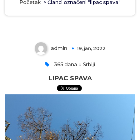
Početak
>
Članci označeni "lipac spava"
LIPAC SPAVA
admin
19, jan, 2022
0
365 dana u Srbiji
LIPAC SPAVA