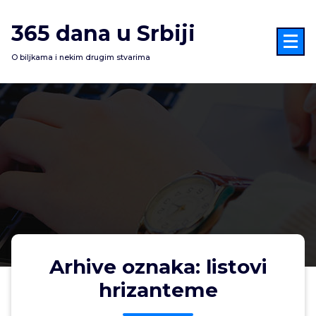
Skoči
na
365 dana u Srbiji
sadržaj
O biljkama i nekim drugim stvarima
Arhive oznaka: listovi
hrizanteme