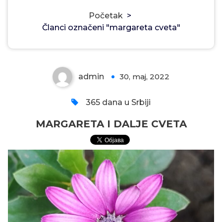
Početak
>
Članci označeni "margareta cveta"
MARGARETA I DALJE CVETA
admin
30, maj, 2022
0
365 dana u Srbiji
MARGARETA I DALJE CVETA