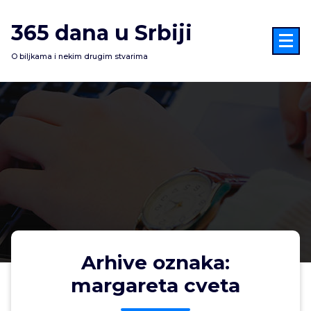
Skoči
na
365 dana u Srbiji
sadržaj
O biljkama i nekim drugim stvarima
Arhive oznaka:
margareta cveta