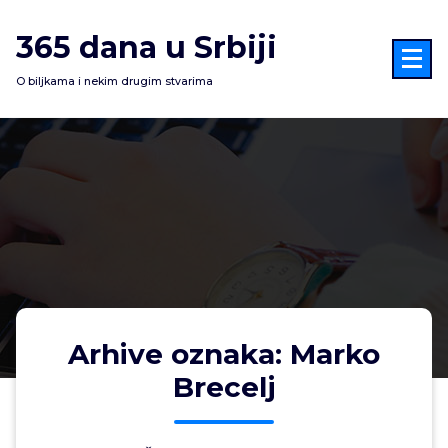
Skoči
na
365 dana u Srbiji
sadržaj
O biljkama i nekim drugim stvarima
Arhive oznaka: Marko
Brecelj