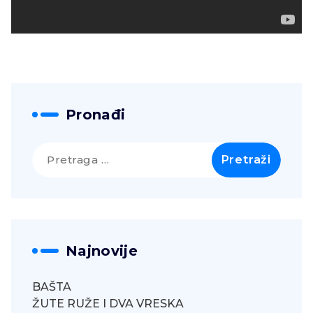
Pronađi
Pretraga
za:
Najnovije
BAŠTA
ŽUTE RUŽE I DVA VRESKA