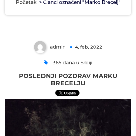
Početak
>
Članci označeni "Marko Brecelj"
POSLEDNJI POZDRAV MARKU
BRECELJU
admin
4, feb, 2022
0
365 dana u Srbiji
POSLEDNJI POZDRAV MARKU
BRECELJU