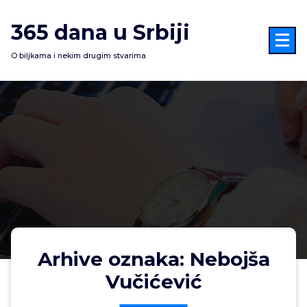
Skoči
na
365 dana u Srbiji
sadržaj
O biljkama i nekim drugim stvarima
Arhive oznaka: Nebojša
Vučićević