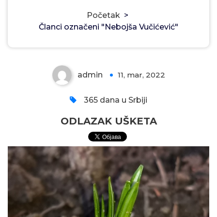
Početak
>
Članci označeni "Nebojša Vučićević"
ODLAZAK UŠKETA
admin
11, mar, 2022
0
365 dana u Srbiji
ODLAZAK UŠKETA