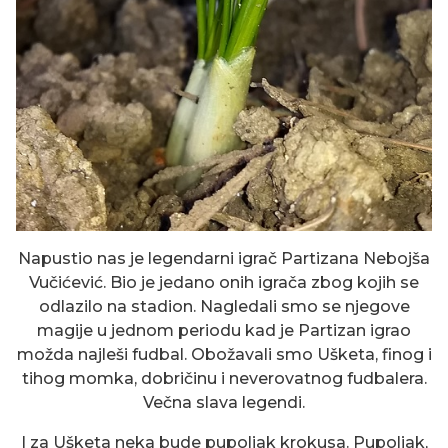
Napustio nas je legendarni igrač Partizana Nebojša
Vučićević. Bio je jedano onih igrača zbog kojih se
odlazilo na stadion. Nagledali smo se njegove
magije u jednom periodu kad je Partizan igrao
možda najleši fudbal. Obožavali smo Ušketa, finog i
tihog momka, dobričinu i neverovatnog fudbalera.
Večna slava legendi.
I za Ušketa neka bude pupoljak krokusa. Pupoljak,