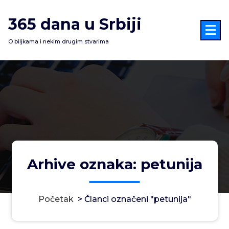
Skoči
na
365 dana u Srbiji
sadržaj
O biljkama i nekim drugim stvarima
Arhive oznaka: petunija
Početak
>
Članci označeni "petunija"