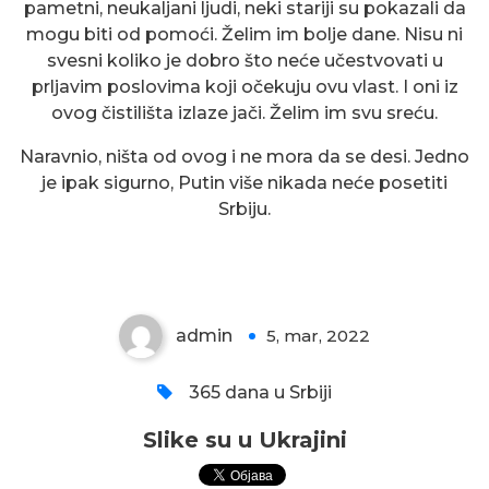
pametni, neukaljani ljudi, neki stariji su pokazali da
mogu biti od pomoći. Želim im bolje dane. Nisu ni
svesni koliko je dobro što neće učestvovati u
prljavim poslovima koji očekuju ovu vlast. I oni iz
ovog čistilišta izlaze jači. Želim im svu sreću.
Naravnio, ništa od ovog i ne mora da se desi. Jedno
je ipak sigurno, Putin više nikada neće posetiti
Srbiju.
Slike su u Ukrajini
admin
5, mar, 2022
0
365 dana u Srbiji
Slike su u Ukrajini