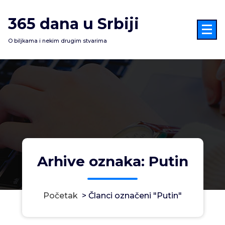
Skoči
na
365 dana u Srbiji
sadržaj
O biljkama i nekim drugim stvarima
Arhive oznaka: Putin
Početak
>
Članci označeni "Putin"