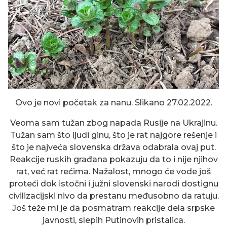
Ovo je novi početak za nanu. Slikano 27.02.2022.
Veoma sam tužan zbog napada Rusije na Ukrajinu.
Tužan sam što ljudi ginu, što je rat najgore rešenje i
što je najveća slovenska država odabrala ovaj put.
Reakcije ruskih građana pokazuju da to i nije njihov
rat, već rat rećima. Nažalost, mnogo će vode još
proteći dok istočni i južni slovenski narodi dostignu
civilizacijski nivo da prestanu međusobno da ratuju.
Još teže mi je da posmatram reakcije dela srpske
javnosti, slepih Putinovih pristalica.