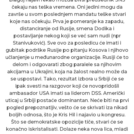
čekaju nas teška vremena. Oni jedini mogu da
završe u svom poslednjem mandatu teške stvari
koje nas očekuju. Prva je pomeranje ka zapadu,
distanciranje od Rusije, smena Dodika i
postavljanje nekog koji se već sam nudi (npr
Stanivuković). Sve ovo za posledicu će imati i
gubitak podrške Rusije po pitanju Kosova i njihovo
učlanjenje u međunarodne organizacije. Rusiji će to
delom i odgovarati zbog paralele sa njihovim
akcijama u Ukrajini, koja na žalost realno može da
se uspostavi. Tako, rezultat izbora u Srbiji će se
ipak svesti na razgovor koji će novopridošli
ambasador USA imati sa liderom DSS. Američki
uticaj u Srbiji postaće dominantan. Neće biti na prvi
pogled prepoznatljiv, vešto će se skrivati iza nikad
boljih odnosa, što je Kris Hil i najavio u kongresu.
Što se demokratske opozicije tiče, stvari će se
konačno iskristalisati. Dolaze neka nova lica, mladi