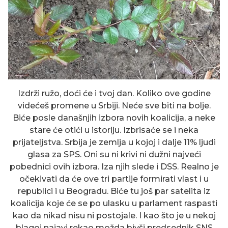
Izdrži ružo, doći će i tvoj dan. Koliko ove godine
videćeš promene u Srbiji. Neće sve biti na bolje.
Biće posle današnjih izbora novih koalicija, a neke
stare će otići u istoriju. Izbrisaće se i neka
prijateljstva. Srbija je zemlja u kojoj i dalje 11% ljudi
glasa za SPS. Oni su ni krivi ni dužni najveći
pobednici ovih izbora. Iza njih slede i DSS. Realno je
očekivati da će ove tri partije formirati vlast i u
republici i u Beogradu. Biće tu još par satelita iz
koalicija koje će se po ulasku u parlament raspasti
kao da nikad nisu ni postojale. I kao što je u nekoj
blagoj najavi rekao možda bivši predsednik SNS