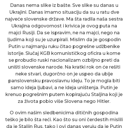
Danas nema slike iz bašte. Sve slike su danas u
Ukrajini. Danas imamo situaciju da su u ratu dve
najveće slovenske države. Ma šta radila naša sestra
Ukrajina odgovornost i krivica je ovog puta na
majci Rusiji. Da se ispravim, ne na majci, nego na
ljudima koji su je uzurpirali. Mislim da je gospodin
Putin u najmanju ruku čitao pogrešne udžbenike
istorije. Slučaj KGB komunističkog oficira u kome
se probudio ruski nacionalizam ozbiljno preti da
uništi slovenske narode. Na kratki rok on će rešiti
neke stvari, dugorčno on je uspeo da ubije
panslovensku pravoslavnu ideju. To je mogla biti
samo ideja ljubavi, a ne ideja uništenja. Putin je
krenuo pogrešnim putem kopirajuću Staljina koji je
za života pobio više Slovena nego Hitler.
O ovim našim sledbenicima ditičnih gospodina
teško je bilo šta reći. Kao što su oni čerdestih mislili
da je Staljin Rus, tako i ovi danas veruju da je Putin