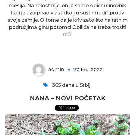
mesija. Na žalost nije, on je samo obični činovnik
koji je uzurpirao vlast i koji u suštini radi i protiv
svoje zemlje. O tome da je kriv zato što na ratnim
područjima ginu potomci Obilića ne treba trošiti
reči.
NANA – NOVI POČETAK
admin
27, feb, 2022
0
365 dana u Srbiji
NANA – NOVI POČETAK