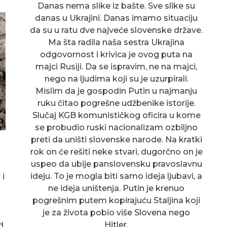
Danas nema slike iz bašte. Sve slike su
danas u Ukrajini. Danas imamo situaciju
da su u ratu dve najveće slovenske države.
Ma šta radila naša sestra Ukrajina
odgovornost i krivica je ovog puta na
majci Rusiji. Da se ispravim, ne na majci,
nego na ljudima koji su je uzurpirali.
Mislim da je gospodin Putin u najmanju
ruku čitao pogrešne udžbenike istorije.
Slučaj KGB komunističkog oficira u kome
se probudio ruski nacionalizam ozbiljno
preti da uništi slovenske narode. Na kratki
rok on će rešiti neke stvari, dugorčno on je
uspeo da ubije panslovensku pravoslavnu
ideju. To je mogla biti samo ideja ljubavi, a
 i
ne ideja uništenja. Putin je krenuo
pogrešnim putem kopirajuću Staljina koji
je za života pobio više Slovena nego
Hitler.
d