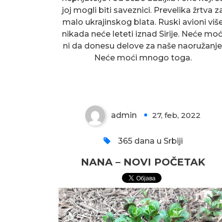
joj mogli biti saveznici. Prevelika žrtva z
malo ukrajinskog blata. Ruski avioni viš
nikada neće leteti iznad Sirije. Neće moć
ni da donesu delove za naše naoružanje
Neće moći mnogo toga.
NANA – NOVI POČETAK
admin
27, feb, 2022
0
365 dana u Srbiji
NANA – NOVI POČETAK