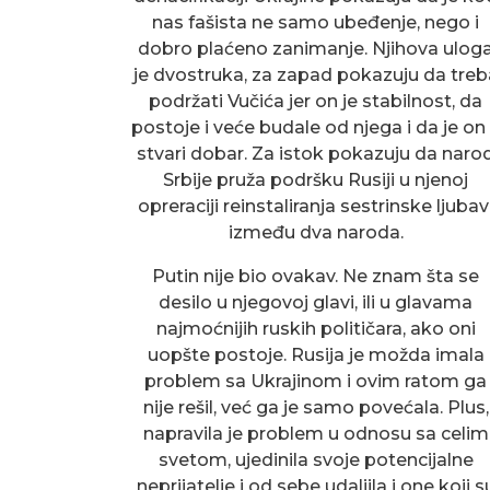
nas fašista ne samo ubeđenje, nego i
dobro plaćeno zanimanje. Njihova ulog
je dvostruka, za zapad pokazuju da treb
podržati Vučića jer on je stabilnost, da
postoje i veće budale od njega i da je on
stvari dobar. Za istok pokazuju da naro
Srbije pruža podršku Rusiji u njenoj
opreraciji reinstaliranja sestrinske ljubav
između dva naroda.
Putin nije bio ovakav. Ne znam šta se
desilo u njegovoj glavi, ili u glavama
najmoćnijih ruskih političara, ako oni
uopšte postoje. Rusija je možda imala
problem sa Ukrajinom i ovim ratom ga
nije rešil, već ga je samo povećala. Plus,
napravila je problem u odnosu sa celim
svetom, ujedinila svoje potencijalne
neprijatelje i od sebe udaljila i one koji s