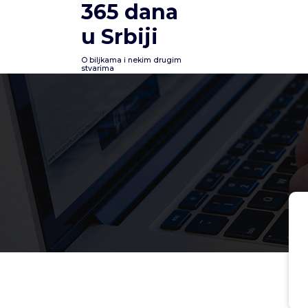
365 dana
Skoči
na
u Srbiji
sadržaj
O biljkama i nekim drugim
stvarima