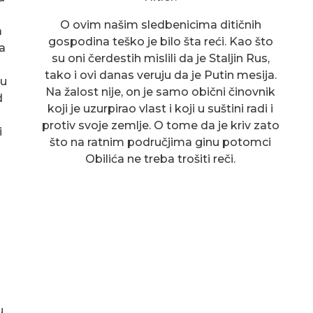
O ovim našim sledbenicima ditičnih
a
gospodina teško je bilo šta reći. Kao što
a
su oni čerdestih mislili da je Staljin Rus,
tako i ovi danas veruju da je Putin mesija.
 u
Na žalost nije, on je samo obični činovnik
d
koji je uzurpirao vlast i koji u suštini radi i
protiv svoje zemlje. O tome da je kriv zato
i
što na ratnim područjima ginu potomci
Obilića ne treba trošiti reči.
u