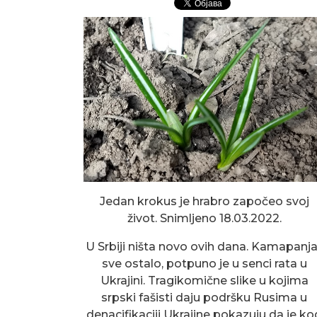
Jedan krokus je hrabro započeo svoj
život. Snimljeno 18.03.2022.
U Srbiji ništa novo ovih dana. Kamapanja
sve ostalo, potpuno je u senci rata u
Ukrajini. Tragikomične slike u kojima
srpski fašisti daju podršku Rusima u
denacifikaciji Ukrajine pokazuju da je ko