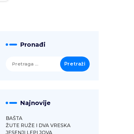
Pronađi
Pretraga
za:
Najnovije
BAŠTA
ŽUTE RUŽE I DVA VRESKA
JESENJI LEPI JOVA