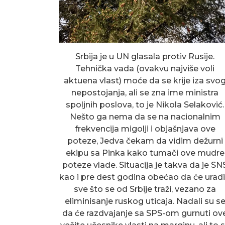
Srbija je u UN glasala protiv Rusije.
Tehnička vada (ovakvu najviše voli
aktuena vlast) moće da se krije iza svo
nepostojanja, ali se zna ime ministra
spoljnih poslova, to je Nikola Selaković.
Nešto ga nema da se na nacionalnim
frekvencija migolji i objašnjava ove
poteze, Jedva čekam da vidim dežurni
ekipu sa Pinka kako tumači ove mudre
poteze vlade. Situacija je takva da je SN
kao i pre dest godina obećao da će uradi
sve što se od Srbije traži, vezano za
eliminisanje ruskog uticaja. Nadali su s
da će razdvajanje sa SPS-om gurnuti ov