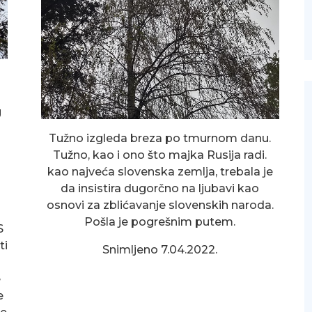
g
Tužno izgleda breza po tmurnom danu.
Tužno, kao i ono što majka Rusija radi.
kao najveća slovenska zemlja, trebala je
da insistira dugorčno na ljubavi kao
osnovi za zblićavanje slovenskih naroda.
Pošla je pogrešnim putem.
S
ti
Snimljeno 7.04.2022.
e
e