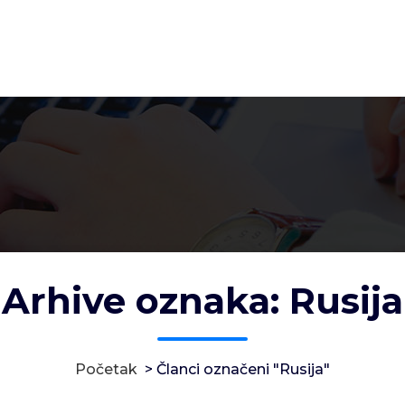
Arhive oznaka: Rusija
Početak
>
Članci označeni "Rusija"