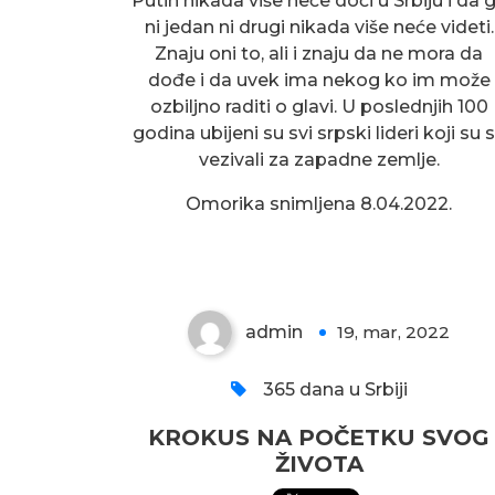
Putin nikada više neće doći u Srbiju i da 
ni jedan ni drugi nikada više neće videti.
Znaju oni to, ali i znaju da ne mora da
dođe i da uvek ima nekog ko im može
ozbiljno raditi o glavi. U poslednjih 100
godina ubijeni su svi srpski lideri koji su 
vezivali za zapadne zemlje.
KROKUS NA POČETKU
Omorika snimljena 8.04.2022.
SVOG ŽIVOTA
admin
19, mar, 2022
0
365 dana u Srbiji
KROKUS NA POČETKU SVOG
ŽIVOTA