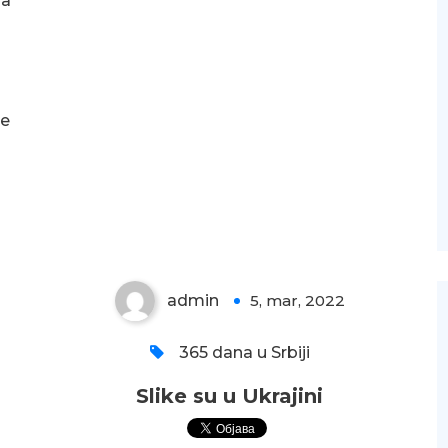
ga
se
Slike su u Ukrajini
admin
5, mar, 2022
0
365 dana u Srbiji
Slike su u Ukrajini