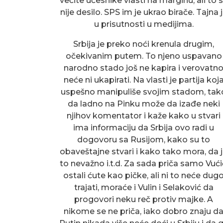
večite učesnike vlasti na marginu, ali to 
nije desilo. SPS im je ukrao birače. Tajna 
u prisutnosti u medijima.
Srbija je preko noći krenula drugim,
očekivanim putem. To njeno uspavano
narodno stado još ne kapira i verovatn
neće ni ukapirati. Na vlasti je partija koj
uspešno manipuliše svojim stadom, tak
da ladno na Pinku može da izađe neki
njihov komentator i kaže kako u stvari
ima informaciju da Srbija ovo radi u
dogovoru sa Rusijom, kako su to
obaveštajne stvari i kako tako mora, da 
to nevažno i.t.d. Za sada priča samo Vući
ostali ćute kao pičke, ali ni to neće dug
trajati, moraće i Vulin i Selaković da
progovori neku reč protiv majke. A
nikome se ne priča, iako dobro znaju d