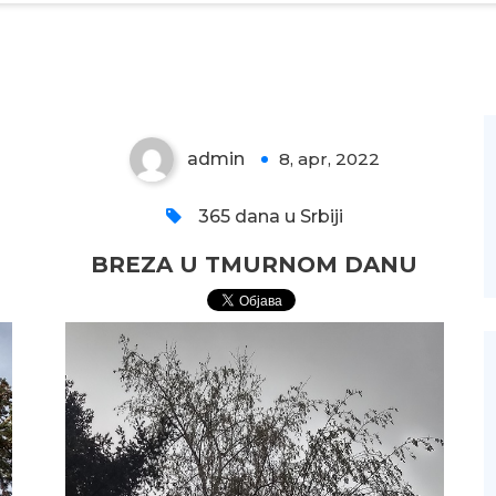
BREZA U TMURNOM
DANU
admin
8, apr, 2022
0
365 dana u Srbiji
BREZA U TMURNOM DANU