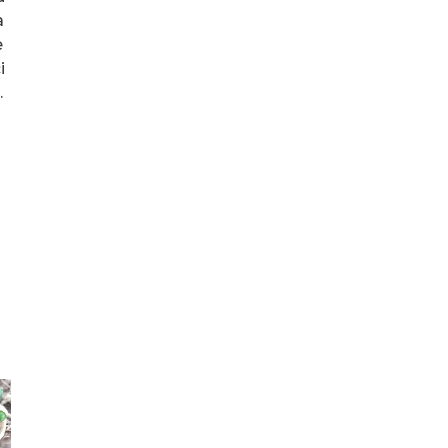
a
e
i
.