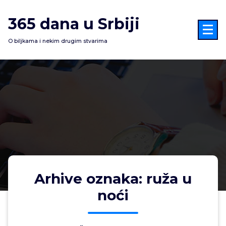
Skoči
na
365 dana u Srbiji
sadržaj
O biljkama i nekim drugim stvarima
Arhive oznaka: ruža u
noći