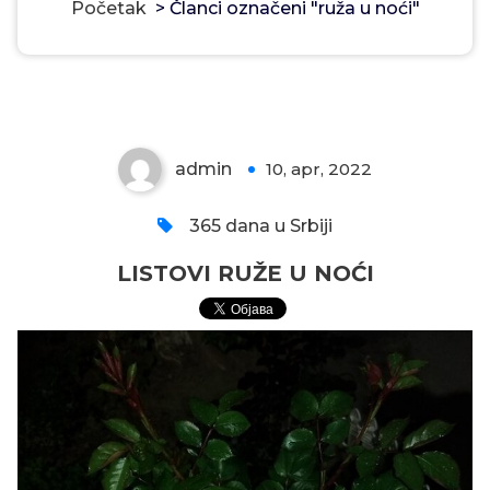
Početak
>
Članci označeni "ruža u noći"
LISTOVI RUŽE U NOĆI
admin
10, apr, 2022
0
365 dana u Srbiji
LISTOVI RUŽE U NOĆI