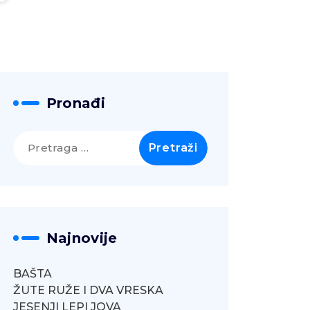
Pronađi
Pretraga
za:
Najnovije
BAŠTA
ŽUTE RUŽE I DVA VRESKA
JESENJI LEPI JOVA