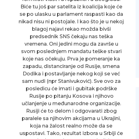
Biće tu još par satelita iz koalicija koje će
se po ulasku u parlament raspasti kao da
nikad nisu ni postojale. I kao što je u nekoj
blagoj najavi rekao možda bivši
predsednik SNS čekaju nas teška
vremena. Oni jedini mogu da završe u
svom poslednjem mandatu teške stvari
koje nas očekuju. Prva je pomeranje ka
zapadu, distanciranje od Rusije, smena
Dodika i postavljanje nekog koji se već
sam nudi (npr Stanivuković). Sve ovo za
posledicu će imati i gubitak podrške
Rusije po pitanju Kosova i njihovo
učlanjenje u međunarodne organizacije.
Rusiji će to delom i odgovarati zbog
paralele sa njihovim akcijama u Ukrajini,
koja na žalost realno može da se
uspostavi. Tako, rezultat izbora u Srbiji će