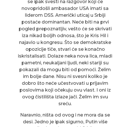
se ipak svesti na razgovor koji će
novopridošli ambasador USA imati sa
liderom DSS. Američki uticaj u Srbiji
postaće dominantan. Neće biti na prvi
pogled prepoznatljiv, vešto će se skrivati
iza nikad boljih odnosa, što je Kris Hil i
najavio u kongresu. Što se demokratske
opozicije tiče, stvari će se konačno
iskristalisati. Dolaze neka nova lica, mladi
pametni, neukaljani ljudi, neki stariji su
pokazali da mogu biti od pomoći. Želim
im bolje dane. Nisu ni svesni koliko je
dobro što neće učestvovati u prljavim
poslovima koji očekuju ovu vlast. I oni iz
ovog čistilišta izlaze jači. Želim im svu
sreću.
Naravnio, ništa od ovog i ne mora da se
desi. Jedno je ipak sigurno, Putin više
NOVI POČETAK ZA MALU