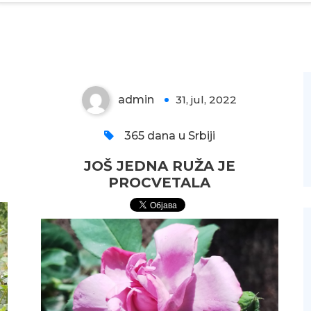
JOŠ JEDNA RUŽA JE
PROCVETALA
admin
31, jul, 2022
0
365 dana u Srbiji
JOŠ JEDNA RUŽA JE
PROCVETALA