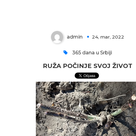
ŽIVOT
admin
24, mar, 2022
0
365 dana u Srbiji
RUŽA POČINJE SVOJ ŽIVOT