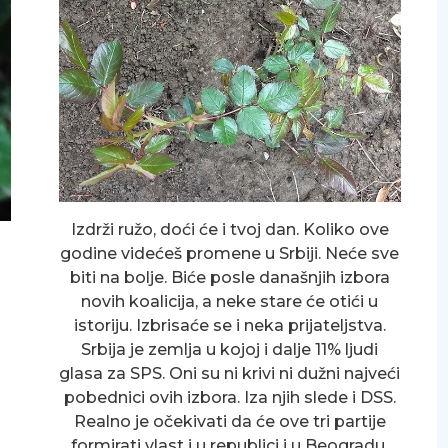
Izdrži ružo, doći će i tvoj dan. Koliko ove
godine videćeš promene u Srbiji. Neće sve
biti na bolje. Biće posle današnjih izbora
novih koalicija, a neke stare će otići u
istoriju. Izbrisaće se i neka prijateljstva.
Srbija je zemlja u kojoj i dalje 11% ljudi
glasa za SPS. Oni su ni krivi ni dužni najveći
pobednici ovih izbora. Iza njih slede i DSS.
Realno je očekivati da će ove tri partije
formirati vlast i u republici i u Beogradu.