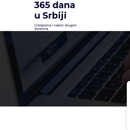
365 dana
Skoči
na
u Srbiji
sadržaj
O biljkama i nekim drugim
stvarima