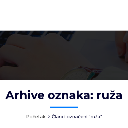
Arhive oznaka: ruža
Početak
>
Članci označeni "ruža"