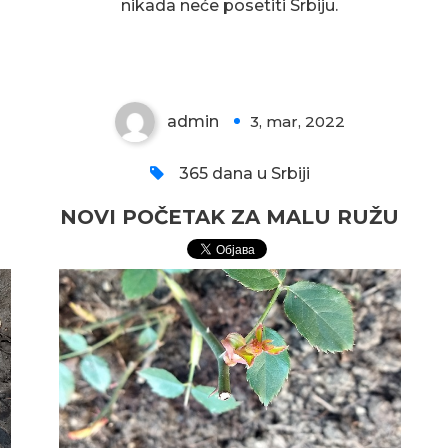
nikada neće posetiti Srbiju.
RUŽU
admin
3, mar, 2022
0
365 dana u Srbiji
NOVI POČETAK ZA MALU RUŽU