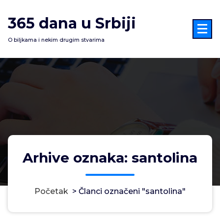
Skoči
na
365 dana u Srbiji
sadržaj
O biljkama i nekim drugim stvarima
Arhive oznaka: santolina
Početak
>
Članci označeni "santolina"