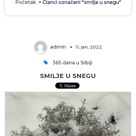
Početak
>
Članci označeni "smilje u snegu"
SMILJE U SNEGU
admin
11, jan, 2022
0
365 dana u Srbiji
SMILJE U SNEGU