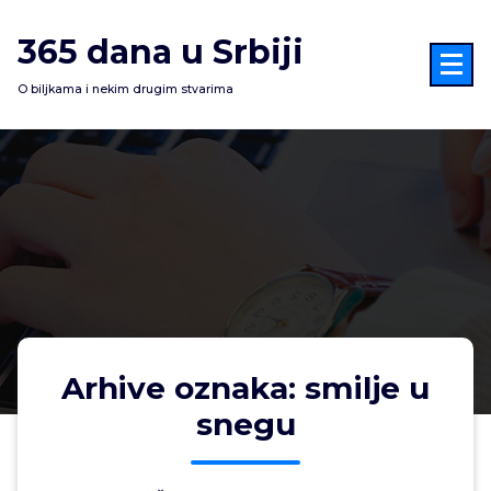
Skoči
na
365 dana u Srbiji
sadržaj
O biljkama i nekim drugim stvarima
Arhive oznaka: smilje u
snegu