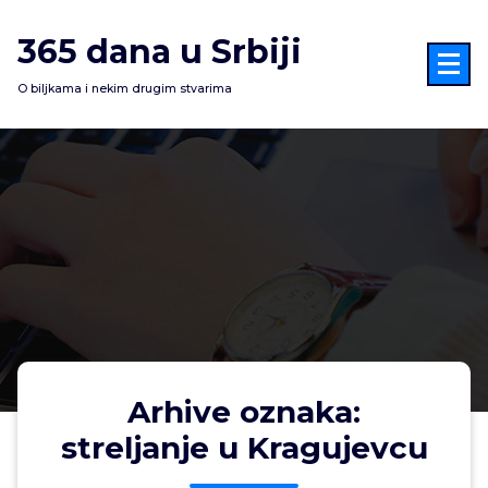
Skoči
na
365 dana u Srbiji
sadržaj
O biljkama i nekim drugim stvarima
Arhive oznaka:
streljanje u Kragujevcu