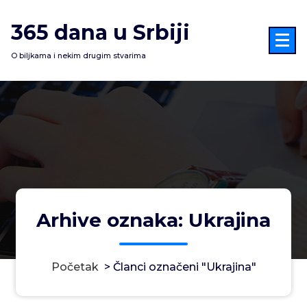
Skoči
na
365 dana u Srbiji
sadržaj
O biljkama i nekim drugim stvarima
Arhive oznaka: Ukrajina
Početak
>
Članci označeni "Ukrajina"