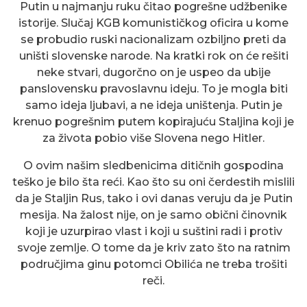
Putin u najmanju ruku čitao pogrešne udžbenike
istorije. Slučaj KGB komunističkog oficira u kome
se probudio ruski nacionalizam ozbiljno preti da
uništi slovenske narode. Na kratki rok on će rešiti
neke stvari, dugorčno on je uspeo da ubije
panslovensku pravoslavnu ideju. To je mogla biti
samo ideja ljubavi, a ne ideja uništenja. Putin je
krenuo pogrešnim putem kopirajuću Staljina koji je
za života pobio više Slovena nego Hitler.
O ovim našim sledbenicima ditičnih gospodina
teško je bilo šta reći. Kao što su oni čerdestih mislili
da je Staljin Rus, tako i ovi danas veruju da je Putin
mesija. Na žalost nije, on je samo obični činovnik
koji je uzurpirao vlast i koji u suštini radi i protiv
svoje zemlje. O tome da je kriv zato što na ratnim
područjima ginu potomci Obilića ne treba trošiti
reči.
NANA – NOVI POČETAK