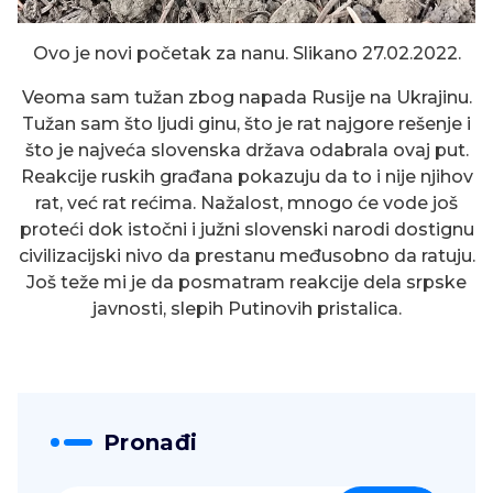
Ovo je novi početak za nanu. Slikano 27.02.2022.
Veoma sam tužan zbog napada Rusije na Ukrajinu.
Tužan sam što ljudi ginu, što je rat najgore rešenje i
što je najveća slovenska država odabrala ovaj put.
Reakcije ruskih građana pokazuju da to i nije njihov
rat, već rat rećima. Nažalost, mnogo će vode još
proteći dok istočni i južni slovenski narodi dostignu
civilizacijski nivo da prestanu međusobno da ratuju.
Još teže mi je da posmatram reakcije dela srpske
javnosti, slepih Putinovih pristalica.
Pronađi