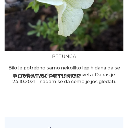
PETUNIJA
Bilo je potrebno samo nekoliko lepih dana da se
petunija povrati i ponovo procveta. Danas je
POVRATAK PETUNIJE
24.10.2021. i nadam se da ćemo je još gledati.