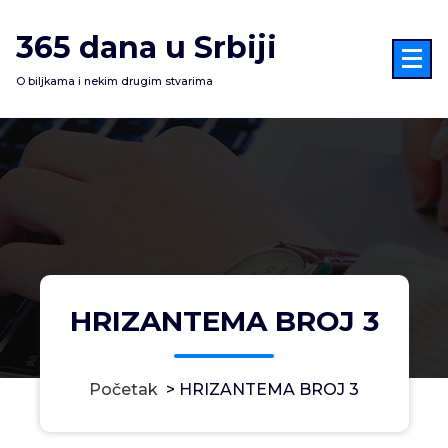
Skoči
na
365 dana u Srbiji
sadržaj
O biljkama i nekim drugim stvarima
HRIZANTEMA BROJ 3
Početak
>
HRIZANTEMA BROJ 3