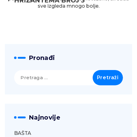
HRIZANTEMA BROJ 3
sve izgleda mnogo bolje.
Pronađi
Pretraga
za:
Najnovije
BAŠTA