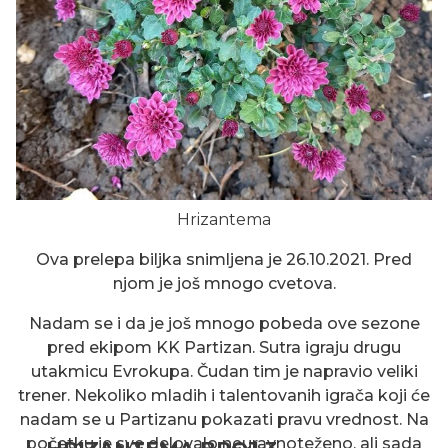
Hrizantema
Ova prelepa biljka snimljena je 26.10.2021. Pred
njom je još mnogo cvetova.
Nadam se i da je još mnogo pobeda ove sezone
pred ekipom KK Partizan. Sutra igraju drugu
utakmicu Evrokupa. Čudan tim je napravio veliki
trener. Nekoliko mladih i talentovanih igrača koji će
nadam se u Partizanu pokazati pravu vrednost. Na
početku je sve delovalo neuravnoteženo, ali sada