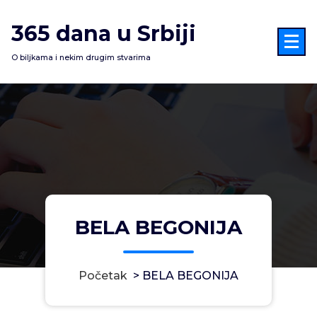
Skoči
na
365 dana u Srbiji
sadržaj
O biljkama i nekim drugim stvarima
BELA BEGONIJA
Početak
>
BELA BEGONIJA