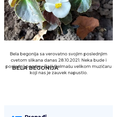
Bela begonija sa verovatno svojim poslednjim
cvetom slikana danas 28.10.2021. Neka bude i
poslednji pozdrav Raši Đelmašu velikom muzičaru
BELA BEGONIJA
koji nas je zauvek napustio.