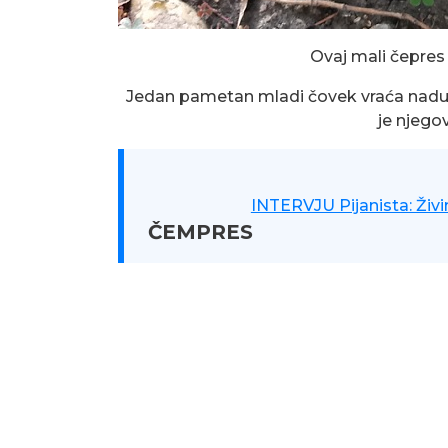
Ovaj mali čepres s
Jedan pametan mladi čovek vraća nadu d
je njegov
INTERVJU Pijanista: Živim
ČEMPRES