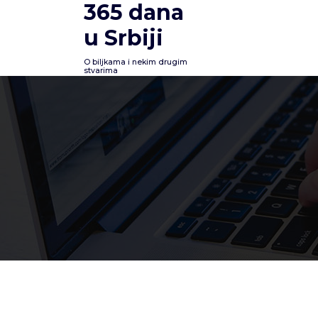
365 dana
Skoči
na
u Srbiji
sadržaj
O biljkama i nekim drugim
stvarima