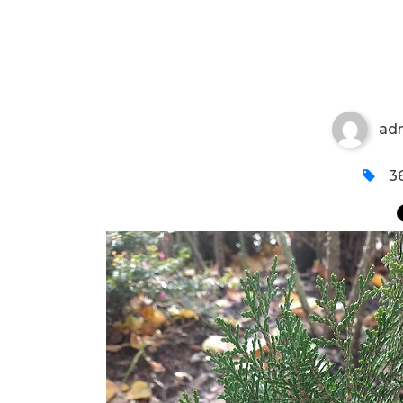
ČEMPRES
ad
36