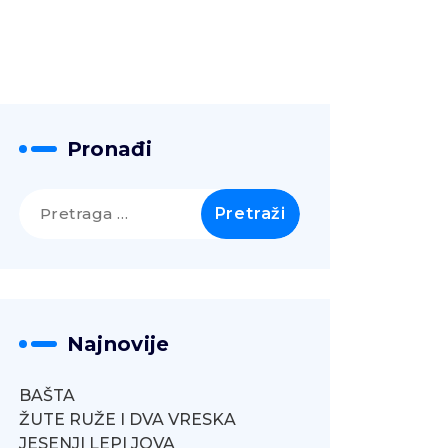
Pronađi
Pretraga
za:
Najnovije
BAŠTA
ŽUTE RUŽE I DVA VRESKA
JESENJI LEPI JOVA