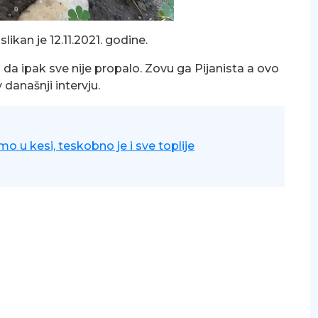
likan je 12.11.2021. godine.
a ipak sve nije propalo. Zovu ga Pijanista a ovo
 današnji intervju.
o u kesi, teskobno je i sve toplije