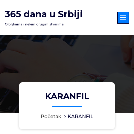
Skoči
na
365 dana u Srbiji
sadržaj
O biljkama i nekim drugim stvarima
KARANFIL
Početak
>
KARANFIL