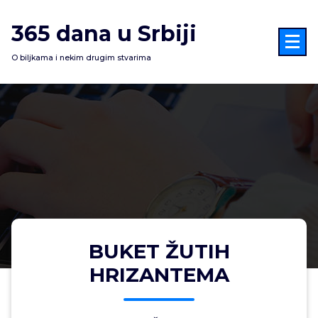
Skoči
na
365 dana u Srbiji
sadržaj
O biljkama i nekim drugim stvarima
BUKET ŽUTIH
HRIZANTEMA