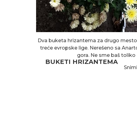
Dva buketa hrizantema za drugo mesto Pa
treće evropske lige. Nerešeno sa Anart
gora. Ne sme baš toliko 
BUKETI HRIZANTEMA
Sniml