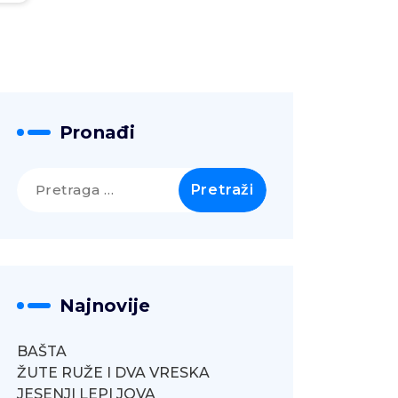
Pronađi
Pretraga
za:
Najnovije
BAŠTA
ŽUTE RUŽE I DVA VRESKA
JESENJI LEPI JOVA