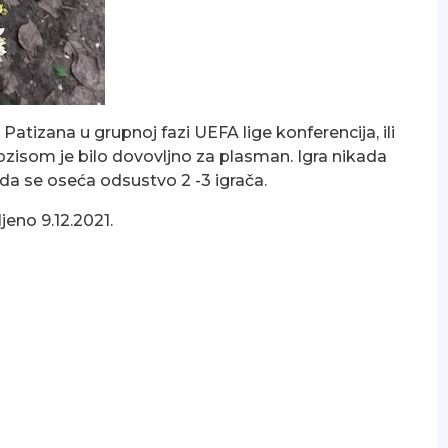
tizana u grupnoj fazi UEFA lige konferencija, ili
ozisom je bilo dovovljno za plasman. Igra nikada
da se oseća odsustvo 2 -3 igrača.
jeno 9.12.2021.