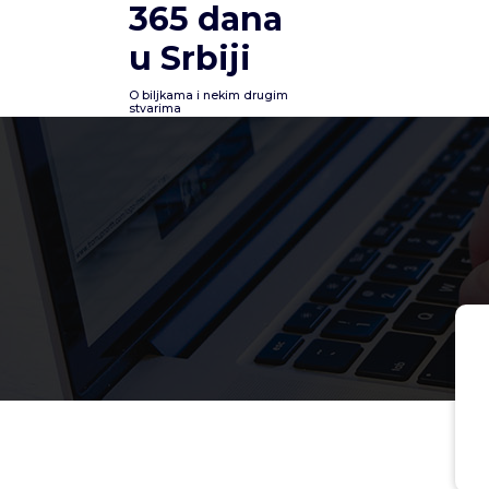
365 dana
Skoči
na
u Srbiji
sadržaj
O biljkama i nekim drugim
stvarima