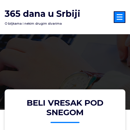
Skoči
na
365 dana u Srbiji
sadržaj
O biljkama i nekim drugim stvarima
BELI VRESAK POD
SNEGOM