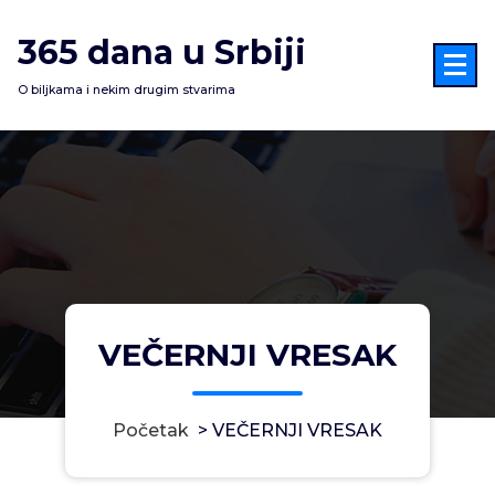
Skoči
na
365 dana u Srbiji
sadržaj
O biljkama i nekim drugim stvarima
VEČERNJI VRESAK
Početak
>
VEČERNJI VRESAK