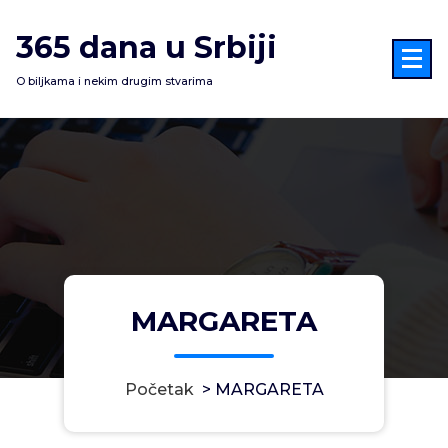
Skoči
na
365 dana u Srbiji
sadržaj
O biljkama i nekim drugim stvarima
MARGARETA
Početak
>
MARGARETA