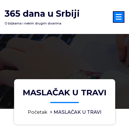
Skoči
na
365 dana u Srbiji
sadržaj
O biljkama i nekim drugim stvarima
MASLAČAK U TRAVI
Početak
>
MASLAČAK U TRAVI