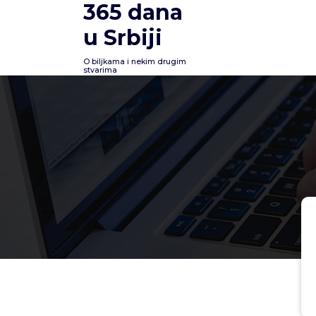
365 dana
Skoči
na
u Srbiji
sadržaj
O biljkama i nekim drugim
stvarima