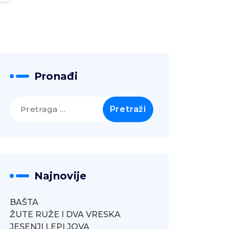
Pronađi
Pretraga
za:
Najnovije
BAŠTA
ŽUTE RUŽE I DVA VRESKA
JESENJI LEPI JOVA