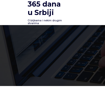
365 dana
Skoči
na
u Srbiji
sadržaj
O biljkama i nekim drugim
stvarima