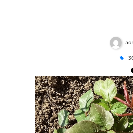
RASTITE RUŽE
ad
36