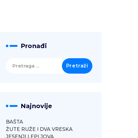
Pronađi
Pretraga
za:
Najnovije
BAŠTA
ŽUTE RUŽE I DVA VRESKA
JESENJI LEPI JOVA