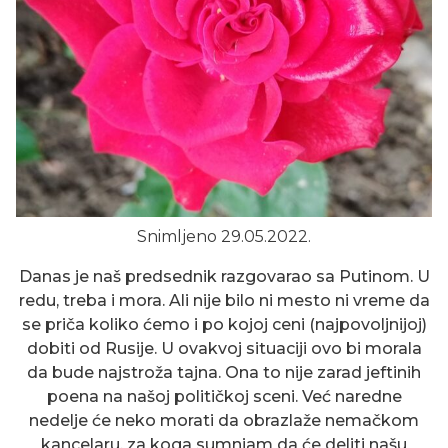
Snimljeno 29.05.2022.
Danas je naš predsednik razgovarao sa Putinom. U
redu, treba i mora. Ali nije bilo ni mesto ni vreme da
se priča koliko ćemo i po kojoj ceni (najpovoljnijoj)
dobiti od Rusije. U ovakvoj situaciji ovo bi morala
da bude najstroža tajna. Ona to nije zarad jeftinih
poena na našoj političkoj sceni. Već naredne
nedelje će neko morati da obrazlaže nemačkom
kancelaru, za koga sumnjam da će deliti našu