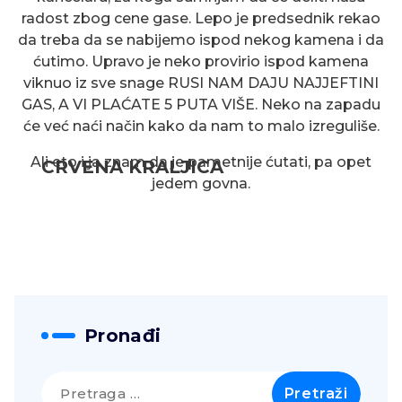
radost zbog cene gase. Lepo je predsednik rekao
da treba da se nabijemo ispod nekog kamena i da
ćutimo. Upravo je neko provirio ispod kamena
viknuo iz sve snage RUSI NAM DAJU NAJJEFTINI
GAS, A VI PLAĆATE 5 PUTA VIŠE. Neko na zapadu
će već naći način kako da nam to malo izreguliše.
Ali eto i ja znam da je pametnije ćutati, pa opet
CRVENA KRALJICA
jedem govna.
Pronađi
Pretraga