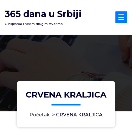
Skoči
na
365 dana u Srbiji
sadržaj
O biljkama i nekim drugim stvarima
CRVENA KRALJICA
Početak
>
CRVENA KRALJICA