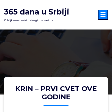
Skoči
na
365 dana u Srbiji
sadržaj
O biljkama i nekim drugim stvarima
KRIN – PRVI CVET OVE
GODINE