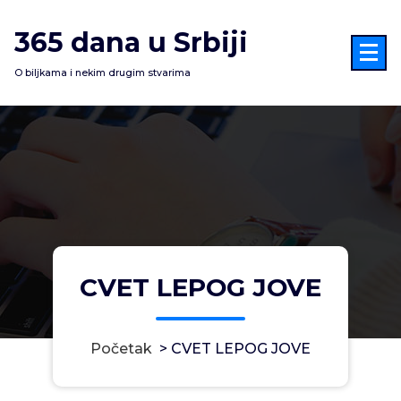
Skoči
na
365 dana u Srbiji
sadržaj
O biljkama i nekim drugim stvarima
CVET LEPOG JOVE
Početak
>
CVET LEPOG JOVE