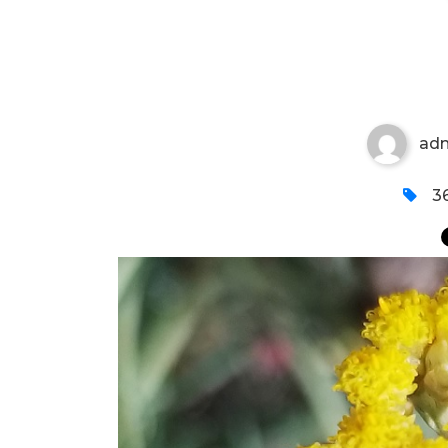
CVETOVI SMILJA 2
ad
36