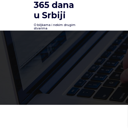
365 dana
Skoči
na
u Srbiji
sadržaj
O biljkama i nekim drugim
stvarima