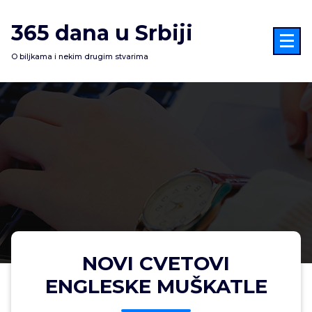
Skoči
na
365 dana u Srbiji
sadržaj
O biljkama i nekim drugim stvarima
NOVI CVETOVI
ENGLESKE MUŠKATLE