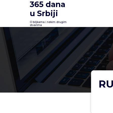
365 dana
Skoči
na
u Srbiji
sadržaj
O biljkama i nekim drugim
stvarima
RU