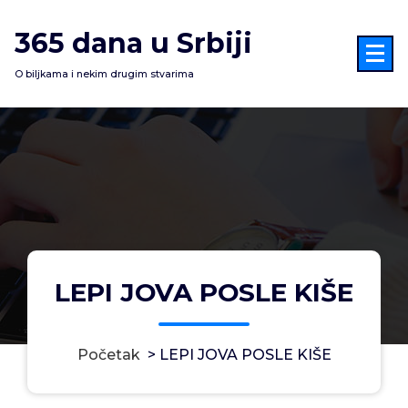
Skoči
na
365 dana u Srbiji
sadržaj
O biljkama i nekim drugim stvarima
LEPI JOVA POSLE KIŠE
Početak
>
LEPI JOVA POSLE KIŠE