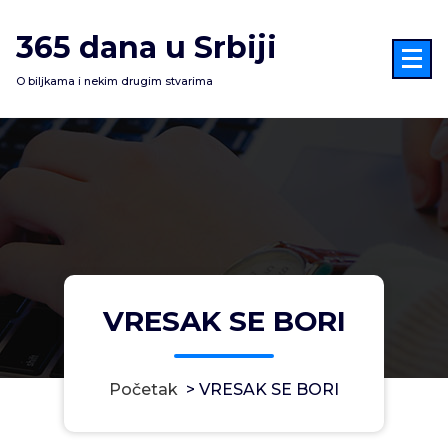
Skoči
na
365 dana u Srbiji
sadržaj
O biljkama i nekim drugim stvarima
VRESAK SE BORI
Početak
>
VRESAK SE BORI