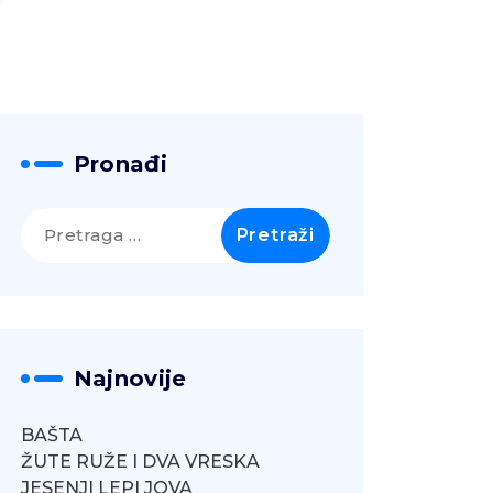
Pronađi
Pretraga
za:
Najnovije
BAŠTA
ŽUTE RUŽE I DVA VRESKA
JESENJI LEPI JOVA