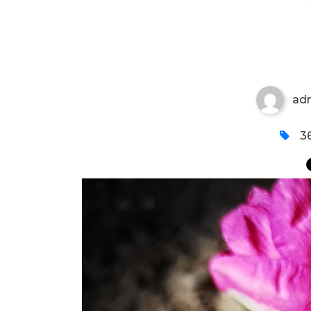
CVET LEPOG JOVE
ad
36