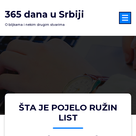
Skoči
na
365 dana u Srbiji
sadržaj
O biljkama i nekim drugim stvarima
ŠTA JE POJELO RUŽIN
LIST