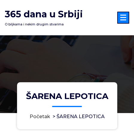
Skoči
na
365 dana u Srbiji
sadržaj
O biljkama i nekim drugim stvarima
ŠARENA LEPOTICA
Početak
>
ŠARENA LEPOTICA